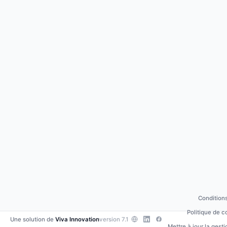
Conditions
Politique de c
Une solution de
Viva Innovation
version 7.1
Mettre à jour la gest